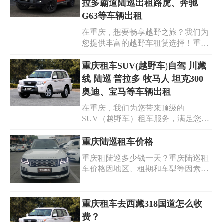
旅。
拉多霸道陆巡出租路虎、奔驰
而且现在特价租车，价格实惠，让您
G63等车辆出租
用更低的成本享受高端的出行体验。
选择重庆汽车租赁，您将获得专业贴
在重庆，想要畅享越野之旅？我们为
心的服务，便捷的租车流程。我们致
您提供丰富的越野车租赁选择！重庆
力于为您打造优质、舒适、安心的租
汽车租赁，拥有热门的 SUV 车型，
车之旅。快来预订，开启您的精彩行
如坦克 300、哈弗 H6，还有丰田汉兰
重庆租车SUV(越野车)自驾 川藏
程！
达、普拉多、霸道、陆巡，以及路
线 陆巡 普拉多 牧马人 坦克300
虎、奔驰 G63 等。无论是征服崎岖山
奥迪、宝马等车辆出租
路，还是畅享城市风光，我们的越野
在重庆，我们为您带来顶级的
车都能满足您的需求。专业的服务，
SUV（越野车）租车服务，满足您自
优质的车况，合理的价格。 重庆越野
驾探索的梦想！无论您渴望征服川藏
车租赁，为您开启精彩冒险。重庆越
线的壮丽，还是畅享自由驰骋的快
重庆陆巡租车价格
野车出租，伴您征服每一段旅程。重
感，我们都有您的理想座驾。从霸气
庆越野车租车，让您的出行更自由、
重庆租陆巡多少钱一天？重庆陆巡租
的陆巡、强劲的普拉多，到个性的牧
更激情！
车价格因地区、租期和车型等因素而
马人、热门的坦克 300，乃至豪华的
有所不同。一般来说，重庆地区的陆
奥迪、宝马等多种车型任您挑选。我
巡租赁价格大约在每天700元至1200
们的车辆性能卓越，经过精心维护，
元之间浮动。具体的价格还需根据您
重庆租车去西藏318国道怎么收
为您的自驾之旅保驾护航。重庆租车
选择的车辆型号以及租期的长短来确
费？
SUV，让您轻松开启冒险征程；重庆