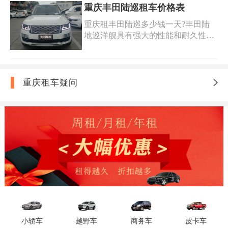
奔驰AMG,猛禽,依维柯房
318川藏线自驾游需要租用越野车或
重庆丰田陆巡租车价格表
重庆租车川藏线自驾游价格表以及免
SUV等大型车辆以应对高原路况。根
费查询川藏线自助游重庆租车包车价
重庆租丰田陆巡多少钱一天?丰田陆
据不同的租车公司，重庆318租车价
格的选项，帮助您快速了解重庆租车
地巡洋舰具有强大的性能和耐久性，
格可能会有所不同。MPV商务车或
到拉萨的费用。
因此它非常适合用于各种户外活动、
SUV越野车约500-1500元/天，越野房
探险旅行以及商务出行等场合。如果
车约1000-2000元/天，全地形车约
您想在重庆租一辆丰田陆巡，您可以
2000-3000元/天，重庆去西藏租车的
联系重庆当地汽车租赁公司，获取重
重庆租车疑问
价格在500-3000元/天之间浮动，具体
庆丰田陆巡租车价格表，欢迎到安润
价格还需根据所选车型及租车时间来
租车,您身边的出行专家!我们提供车
确定。
型齐全/价格便宜的越野车租车服务,
安润租车越野车系列：路虎揽胜、路
虎极光、路虎卫士、路虎发现、陆
巡、霸道、坦克300、路虎揽胜、路
虎卫士、奔驰g等.
小轿车
越野车
商务车
皮卡车