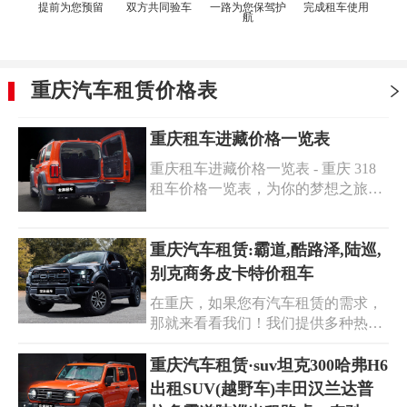
提前为您预留
双方共同验车
一路为您保驾护
完成租车使用
航
重庆汽车租赁价格表
重庆租车进藏价格一览表
重庆租车进藏价格一览表 - 重庆 318
租车价格一览表，为你的梦想之旅提
供清晰指南。重庆租车进藏，开启一
场震撼心灵的冒险。不同车型价格各
异，满足你的各种需求。无论是经济
重庆汽车租赁:霸道,酷路泽,陆巡,
实用型还是豪华舒适型，都能在我们
别克商务皮卡特价租车
这里找到合适的选择。重庆 318 租车
在重庆，如果您有汽车租赁的需求，
价格同样具有竞争力，让你轻松畅游
那就来看看我们！我们提供多种热门
最美景观大道。我们提供优质的车辆
车型，包括霸道、酷路泽、陆巡以及
和贴心的服务，确保你的旅途安全又
别克商务皮卡等。这些车辆性能卓
重庆汽车租赁·suv坦克300哈弗H6
愉快。快来查看重庆租车进藏及重庆
越，品质可靠，无论是商务出行还是
出租SUV(越野车)丰田汉兰达普
318 租车价格，开启属于你的精彩之
休闲旅游，都能满足您的不同需求。