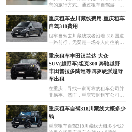
忘的旅行方式。通过租车自驾游，您
可以自由地探索西藏的美景，体验当
地的文化，留下珍贵的回忆。在租车
重庆租车去川藏线费用-重庆租车
前，要做好充分的准备工作，选择合
自驾318费用
适的车辆和路线，确保行车安全。希
租车自驾去川藏线或者沿着 318 国道
望您在重庆自驾西藏的旅途中，收获
一路前行，无疑是一场令人向往的冒
满满的快乐和感动。
险。而了解重庆租车去川藏线费用以
及重庆租车自驾 318 费用，对于规划
重庆租车丰田汉兰达 大众
这场精彩之旅至关重要。重庆租车去
SUV(越野车)坦克300 奔驰越野
川藏线或者自驾 318 的费用大致在
丰田普拉多陆巡等四驱硬派越野
15000 元至 20000 元左右。当然，具
车出租
体费用还会因个人消费习惯、车型选
择、行程安排等因素而有所不同。 在
在重庆，寻找一家可靠的租车公司并
规划重庆租车自驾川藏线之旅时，建
非易事。然而，重庆安润租车公司以
议提前做好充分的准备。选择正规的
其出色的服务和优质的车辆，成为了
租车公司，确保车辆的质量和性能；
您的理想之选。重庆安润租车公司提
重庆租车自驾318川藏线大概多少
合理安排行程，避免不必要的费用支
供丰田汉兰达、大众 SUV、坦克
钱
出；同时，也要注意安全，享受这场
300、奔驰越野等多款四驱硬派越野
重庆租车自驾318川藏线大概多少钱?
难忘的旅行。
车出租。公司拥有丰富车型、专业服