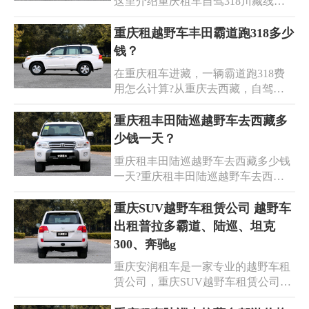
这里介绍重庆租车自驾318川藏线的
务与合理价格，能满足不同客户的需
费用情况及所用五种最常见的车型，
求。无论是旅游包车还是单位通勤，
以坦克500、丰田普拉多3.5/4.0、丰田
重庆租越野车丰田霸道跑318多少
选择安润租车，让您的出行无忧。
陆地巡洋舰、别克商务为例，介绍了
钱？
2023年重庆租车自驾318价格，重庆
在重庆租车进藏，一辆霸道跑318费
租车自驾318拉萨还车价格，重庆租
用怎么计算?从重庆去西藏，自驾游
车自驾318川进青出价格，拉萨租车
是比较适合的选择呢!自驾游是可以自
自驾318到重庆价格。
己租车，也可以包车过去，租车的
重庆租丰田陆巡越野车去西藏多
话，车所有相关的问题都需要自己去
少钱一天？
解决，油费，车子的磨损问题等等，
重庆租丰田陆巡越野车去西藏多少钱
但是包车的话，司机负责把你行程走
一天?重庆租丰田陆巡越野车去西藏
完，所有零零碎碎的事情他自己负
的价格因车型、租期和具体需求等因
责，丰田普拉多2.7：600元-900元/
素而异，根据不同的车型、排量和配
重庆SUV越野车租赁公司 越野车
天,3.5排量丰田霸道：800-1200元/
置，重庆租一辆丰田陆巡越野车去西
出租普拉多霸道、陆巡、坦克
天。
藏的费用会有所差异。在不同的旅游
300、奔驰g
季节，四川租车的丰田陆巡所需的费
重庆安润租车是一家专业的越野车租
用可能会有所差异。重庆租丰田陆巡
赁公司，重庆SUV越野车租赁公司，
大概需要1000元~1200元一天。
提供越野车出租普拉多霸道、陆巡、