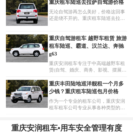
坦克300、奔驰g、路虎揽胜、路虎卫
重庆租车陆巡去拉萨自驾游价格
士等各种类型的越野车辆以满足客户
无论自驾游再怎么美好，价格这回事
的需求。我们拥有丰富的车型选择，
还是绕不开的。重庆租车陆巡去拉萨
包括普拉多陆巡、路虎揽胜和奔驰大
自驾游价格多少呢?所谓的性价比也
G等高端越野车。重庆租赁越野车的
在这里凸显了。不能说重庆租车去拉
费用因车型、租期和具体需求而异。
萨自驾游价格便宜，但是性价比绝对
重庆自驾游租车 越野车租赁 旅游
一般来说，重庆的越野车租赁市场比
是诱人的。人们可以随心开着自己的
租车陆巡、霸道、汉兰达、奔驰
较成熟，价格也相对透明。
交通工具，去往任何一处美丽风景。
g63
当美丽的景致随着自己的心自己的脚
重庆安润租车专注于中高端越野车租
步被一寸寸探知，这种体验一定令人
赁(自驾、婚庆、商务、影视、摆展
难忘。
等)，为企业和个人提供出行服务，24
小时免费送车上门、百万车险、异地
重庆丰田陆地巡洋舰租一个月多
还车、道路救援、私人管家、维修保
少钱？重庆租车陆巡包月价格
养等完善的配套服务，重庆自驾游租
作为一个专业的租车公司，重庆安润
车、越野车租赁、旅游租车陆巡、霸
租车租车公司专业从事各种类型的车
道、汉兰达、奔驰g63、坦克300、路
辆租赁服务，包括重庆租车、重庆租
虎揽胜、路虎卫士等高端越野车出租
车旅游、重庆婚庆租车、重庆公司用
等服务的出现，给自驾游人士提供了
重庆安润租车•用车安全管理有度
车以及重庆越野汽车租赁等。同时，
更多的选择和便利。无论是传统还是