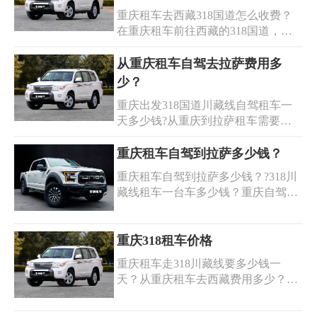
定。获取重庆丰田陆巡租车价格表，
租车越野车自驾，感受风驰电掣的激
重庆租车去西藏318国道怎么收费？
欢迎到安润租车,您身边的出行专家!
情；自驾川藏线租车，领略绝美风
在重庆租车前往西藏的318国道，费
我们提供车型齐全/价格便宜的越野车
景。专业的服务团队为您提供贴心支
用会根据车型、租赁时间以及具体行
租车服务,安润租车越野车系列：路虎
持，租车手续简便快捷。现在就选择
程安排而有所不同。在重庆租车前往
从重庆租车自驾去拉萨费用多
揽胜、路虎极光、路虎卫士、路虎发
我们，驾驶您心仪的 SUV
西藏的318国道，可以选择不同类型
现、陆巡、霸道、坦克300、路虎揽
少？
的车辆，如越野车SUV、商务车或房
胜、路虎卫士、奔驰g等.
重庆出发318国道川藏线自驾租车一
车等，租车的费用也会因车型而异。
天多少钱?从重庆到拉萨租车需要多
以下是一些常见的川藏线租车自驾重
少费用？自驾自驾318川藏线费用多
庆去拉萨价格，根据您的需求选择适
少钱？从重庆租车自驾去拉萨的费用
重庆租车自驾到拉萨多少钱？
合的车型，实际价格可能会受到多种
因车型、时间等因素而异，川藏线
因素的影响，如淡旺季、租车的品牌
重庆租车自驾到拉萨多少钱？?318川
（G318）是著名的旅游线路之一，但
和服务质量等，此外，还需要考虑路
藏线租车一台车多少钱？重庆自驾拉
也是较为危险的路段，因此租一辆性
况和天气等因素，这些因素都会影响
萨费用多少？获取重庆租车自驾318
能良好的越野车或皮卡会更加安全可
租金的价格。建议您提前了解当地的
川藏线价格，欢迎访问安润租车，我
靠。重庆租车自驾去拉萨的价格一般
交通情况和租车公司的收费政策，以
们是您身边的出行专家！我们提供川
重庆318租车价格
在500元/天至2000元/天的范围内浮动
便更好地规划您的行程。
藏线租车自驾游租赁坦克300,坦克
（不包括司机工资、保险费等）,获取
重庆租车走318川藏线要多少钱一
500,霸道,陆巡,路虎,奔驰g,奔驰AMG,
重庆租车自驾318价格，欢迎访问安
天？从重庆租车去西藏费用多少？重
猛禽,依维柯房车,奔驰v260,威霆,别克
润租车，我们提供重庆租车拉萨还坦
庆318租车价格因车型、季节和淡旺
GL8,埃尔法等各种越野车商务车车型,
克300,坦克500,霸道,陆巡,路虎,奔驰g,
季而异。一般来说，从重庆出发前往
重庆租车进藏价格便宜，提供完整的