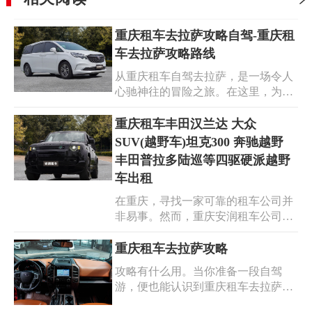
重庆租车去拉萨攻略自驾-重庆租
车去拉萨攻略路线
从重庆租车自驾去拉萨，是一场令人
心驰神往的冒险之旅。在这里，为你
提供一份详尽的重庆租车去拉萨攻略
自驾，只要做好充分的准备，规划好
重庆租车丰田汉兰达 大众
路线，注意安全和健康，你一定能够
SUV(越野车)坦克300 奔驰越野
领略到西藏的美丽风光和独特魅力。
丰田普拉多陆巡等四驱硬派越野
车出租
在重庆，寻找一家可靠的租车公司并
非易事。然而，重庆安润租车公司以
其出色的服务和优质的车辆，成为了
您的理想之选。重庆安润租车公司提
重庆租车去拉萨攻略
供丰田汉兰达、大众 SUV、坦克
攻略有什么用。当你准备一段自驾
300、奔驰越野等多款四驱硬派越野
游，便也能认识到重庆租车去拉萨最
车出租。公司拥有丰富车型、专业服
好的方式。事实上，只要你足够主
务与合理价格，能满足不同客户的需