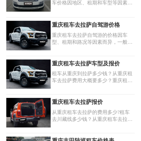
车价格因地区、租期和车型等因素而
马人、热门的坦克 300，乃至豪华的
有所不同。一般来说，重庆地区的陆
奥迪、宝马等多种车型任您挑选。我
巡租赁价格大约在每天700元至1200
们的车辆性能卓越，经过精心维护，
元之间浮动。具体的价格还需根据您
重庆租车去拉萨自驾游价格
为您的自驾之旅保驾护航。重庆租车
选择的车辆型号以及租期的长短来确
SUV，让您轻松开启冒险征程；重庆
重庆租车去拉萨自驾游的价格因车
定。获取重庆丰田陆巡租车价格表，
租车越野车自驾，感受风驰电掣的激
型、租期和路况等因素而异，一般会
欢迎到安润租车,您身边的出行专家!
情；自驾川藏线租车，领略绝美风
根据市场供需情况进行定价。以下是
我们提供车型齐全/价格便宜的越野车
景。专业的服务团队为您提供贴心支
一些常见的重庆到拉萨的租车价格：
租车服务,安润租车越野车系列：路虎
持，租车手续简便快捷。现在就选择
1. 普通轿车约500-800元/天，总费用
重庆租车去拉萨车型及报价
揽胜、路虎极光、路虎卫士、路虎发
我们，驾驶您心仪的 SUV
约为2500-4000元左右;2. SUV或越野
现、陆巡、霸道、坦克300、路虎揽
租车从重庆到拉萨多少钱？从重庆租
车约700-1000元/天，总费用约为3500-
胜、路虎卫士、奔驰g等.
车去拉萨费用大概要多少？重庆租车
6000元左右;3. 越野房车约1000-2000
去一次拉萨走川藏线大约花费多少
元/天，总费用约为5000-9000元左右.
钱？获取重庆租车去拉萨车型及报
需要注意的是，以上价格仅供参考，
价，欢迎访问安润租车，我们是您身
重庆租车去拉萨报价
实际价格可能会受到多种因素的影
边的出行专家！我们提供重庆租车自
响，如淡旺季、租车的品牌和服务质
从重庆租车去拉萨的费用多少?租车
驾去拉萨坦克300,坦克500,霸道,陆巡,
量等，建议在预订前与多家租车公司
去川藏线多少钱？从重庆租车去拉萨
路虎,奔驰g,奔驰AMG,猛禽,依维柯房
联系并比较价格。
的费用取决于具体的租车公司、车型
车,奔驰v260,威霆,别克GL8,埃尔法等
和行程安排，获取最新重庆租车去拉
各种越野车商务车车型,川藏线重庆租
萨报价，欢迎访问安润租车，我们提
重庆丰田陆巡租车价格表