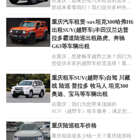
在重庆，如果您有汽车租赁的需求，
价格。专业的租车服务，确保你的旅
那就来看看我们！我们提供多种热门
途安全无忧。快来查看重庆至拉萨租
车型，包括霸道、酷路泽、陆巡以及
车价格表，开启属于你的神圣之旅
别克商务皮卡等。这些车辆性能卓
重庆汽车租赁·suv坦克300哈弗H6
吧。
越，品质可靠，无论是商务出行还是
出租SUV(越野车)丰田汉兰达普
休闲旅游，都能满足您的不同需求。
拉多霸道陆巡出租路虎、奔驰
而且现在特价租车，价格实惠，让您
G63等车辆出租
用更低的成本享受高端的出行体验。
选择重庆汽车租赁，您将获得专业贴
在重庆，想要畅享越野之旅？我们为
心的服务，便捷的租车流程。我们致
您提供丰富的越野车租赁选择！重庆
力于为您打造优质、舒适、安心的租
汽车租赁，拥有热门的 SUV 车型，
车之旅。快来预订，开启您的精彩行
如坦克 300、哈弗 H6，还有丰田汉兰
重庆租车SUV(越野车)自驾 川藏
程！
达、普拉多、霸道、陆巡，以及路
线 陆巡 普拉多 牧马人 坦克300
虎、奔驰 G63 等。无论是征服崎岖山
奥迪、宝马等车辆出租
路，还是畅享城市风光，我们的越野
在重庆，我们为您带来顶级的
车都能满足您的需求。专业的服务，
SUV（越野车）租车服务，满足您自
优质的车况，合理的价格。 重庆越野
驾探索的梦想！无论您渴望征服川藏
车租赁，为您开启精彩冒险。重庆越
线的壮丽，还是畅享自由驰骋的快
重庆陆巡租车价格
野车出租，伴您征服每一段旅程。重
感，我们都有您的理想座驾。从霸气
庆越野车租车，让您的出行更自由、
重庆租陆巡多少钱一天？重庆陆巡租
的陆巡、强劲的普拉多，到个性的牧
更激情！