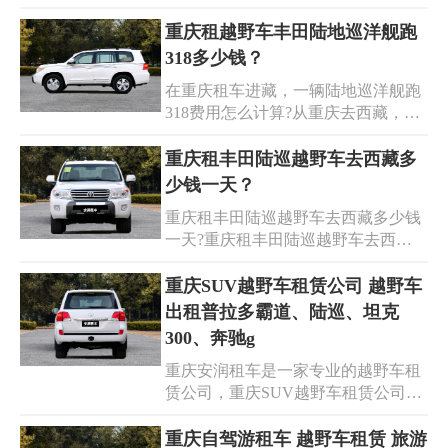
动，便能找寻到这个世界上最美丽的
求。无论是旅游包车还是单位通勤，
风景。十分明显的是，我们都应该掌
重庆租越野车丰田陆地巡洋舰跑
选择安润租车，让您的出行无忧。
握好攻略，从而顺心如意开始独属于
318多少钱？
你的旅行。
在重庆租车进藏，一辆陆地巡洋舰跑
318费用怎么计算?从重庆去西藏，自
驾游是比较适合的选择呢!自驾游是可
以自己租车，也可以包车过去，租车
重庆租丰田陆巡越野车去西藏多
的话，车所有相关的问题都需要自己
少钱一天？
去解决，油费，车子的磨损问题等
重庆租丰田陆巡越野车去西藏多少钱
等，但是包车的话，司机负责把你行
一天?重庆租丰田陆巡越野车去西藏
程走完，所有零零碎碎的事情他自己
的价格因车型、租期和具体需求等因
负责，4.0排量丰田陆地巡洋舰：800
素而异，根据不同的车型、排量和配
重庆SUV越野车租赁公司 越野车
元-1200元/天,5.7排量丰田霸道：1000-
置，重庆租一辆丰田陆巡越野车去西
出租普拉多霸道、陆巡、坦克
1500元/天。
藏的费用会有所差异。在不同的旅游
300、奔驰g
季节，四川租车的丰田陆巡所需的费
重庆安润租车是一家专业的越野车租
用可能会有所差异。重庆租丰田陆巡
赁公司，重庆SUV越野车租赁公司，
大概需要1000元~1200元一天。
提供越野车出租普拉多霸道、陆巡、
坦克300、奔驰g、路虎揽胜、路虎卫
重庆自驾游租车 越野车租赁 旅游