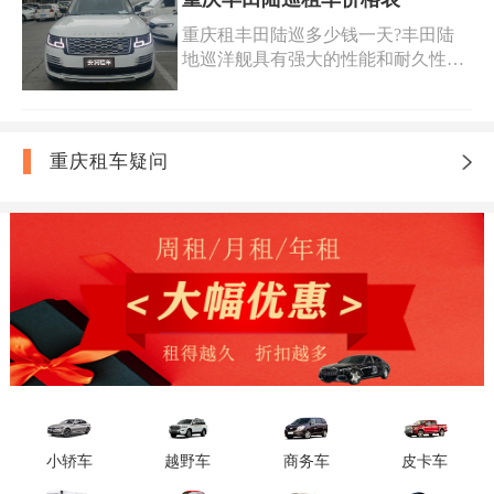
车去拉萨还车价格便宜，提供完整的
供重庆去拉萨自驾游租车坦克300,坦
重庆租车318川藏线自驾游价格表以
重庆租丰田陆巡多少钱一天?丰田陆
克500,霸道,陆巡,路虎,奔驰g,奔驰
及免费查询重庆进藏租车价格的选
地巡洋舰具有强大的性能和耐久性，
AMG,猛禽,依维柯房车,奔驰v260,威
项，帮助您快速了解重庆租车到拉萨
因此它非常适合用于各种户外活动、
霆,别克GL8,埃尔法等各种越野车商务
的费用。
探险旅行以及商务出行等场合。如果
车车型,川藏线重庆到拉萨自驾游价格
您想在重庆租一辆丰田陆巡，您可以
便宜，提供完整的重庆租车去318川
联系重庆当地汽车租赁公司，获取重
重庆租车疑问
藏线旅游价格表以及免费查询重庆租
庆丰田陆巡租车价格表，欢迎到安润
车拉萨还车费用，帮助您快速了解川
租车,您身边的出行专家!我们提供车
藏线旅游租车包车费用。
型齐全/价格便宜的越野车租车服务,
安润租车越野车系列：路虎揽胜、路
虎极光、路虎卫士、路虎发现、陆
巡、霸道、坦克300、路虎揽胜、路
虎卫士、奔驰g等.
小轿车
越野车
商务车
皮卡车