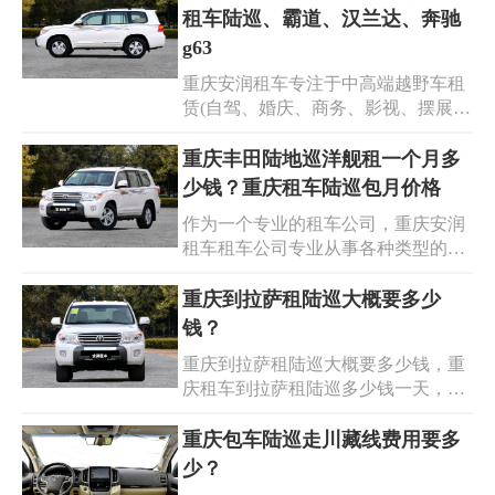
士等各种类型的越野车辆以满足客户
租车陆巡、霸道、汉兰达、奔驰
的需求。我们拥有丰富的车型选择，
g63
包括普拉多陆巡、路虎揽胜和奔驰大
重庆安润租车专注于中高端越野车租
G等高端越野车。重庆租赁越野车的
赁(自驾、婚庆、商务、影视、摆展
费用因车型、租期和具体需求而异。
等)，为企业和个人提供出行服务，24
一般来说，重庆的越野车租赁市场比
小时免费送车上门、百万车险、异地
重庆丰田陆地巡洋舰租一个月多
较成熟，价格也相对透明。
还车、道路救援、私人管家、维修保
少钱？重庆租车陆巡包月价格
养等完善的配套服务，重庆自驾游租
作为一个专业的租车公司，重庆安润
车、越野车租赁、旅游租车陆巡、霸
租车租车公司专业从事各种类型的车
道、汉兰达、奔驰g63、坦克300、路
辆租赁服务，包括重庆租车、重庆租
虎揽胜、路虎卫士等高端越野车出租
车旅游、重庆婚庆租车、重庆公司用
重庆到拉萨租陆巡大概要多少
等服务的出现，给自驾游人士提供了
车以及重庆越野汽车租赁等。同时，
钱？
更多的选择和便利。无论是传统还是
我们提供代驾服务以满足客户的需
新兴的服务方式，都能满足不同人群
重庆到拉萨租陆巡大概要多少钱，重
求。重庆丰田陆地巡洋舰租一个月多
的需求，让旅行更加难忘和精彩。
庆租车到拉萨租陆巡多少钱一天，租
少钱？重庆租车陆巡包月价格参考如
一辆陆巡在重庆到拉萨大约需要多少
下：
钱，重庆租车前往拉萨陆巡一天的费
重庆包车陆巡走川藏线费用要多
用是多少，川藏线的风景是非常美丽
少？
的旅游胜地，让人心情愉悦。自驾游