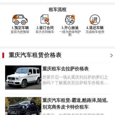
租车流程
1.预定车辆
2.签订合同
3.开心旅途
4.退还车辆
提前为您预留
双方共同验车
一路为您保驾护
完成租车使用
航
重庆汽车租赁价格表
重庆租车去拉萨价格表
想要开启一场从重庆到拉萨的梦幻之
旅吗？了解重庆至拉萨租车价格表至
关重要。我们为你提供最新的重庆租
车去拉萨价格表，涵盖多种车型选
择，满足不同需求。无论你是追求舒
重庆汽车租赁:霸道,酷路泽,陆巡,
适的 SUV，还是向往自由的越野车，
别克商务皮卡特价租车
都能在这里找到合适的座驾和合理的