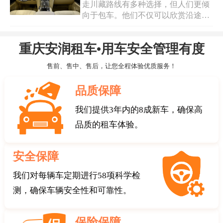
走川藏路线有多种选择，但人们更倾
也是到川藏线的一种方式，沿途可以
向于包车。他们不仅可以欣赏沿途的
自由自在地旅行，非常惬意。那么从
自然美景，还可以停下来体验当地风
重庆出发到拉萨租陆巡大约需要多少
情，品尝特色美食。那么，包车前往
费用呢？根据不同的选择进行计算，
重庆安润租车•用车安全管理有度
川藏线的主要费用是多少呢？重庆包
还有需要注意的事项。接下来将详细
车陆巡的路线费用会受到多种因素的
介绍：
售前、售中、售后，让您全程体验优质服务！
影响，例如车型、路线选择和租车时
间等。一般来说，重庆到拉萨的包车
品质保障
费用大约在8000元至20000元之间(不
包括路费和住宿费用)。具体的价格可
我们提供3年内的8成新车，确保高
以根据您的需求和要求进行定制化报
品质的租车体验。
价。
安全保障
我们对每辆车定期进行58项科学检
测，确保车辆安全性和可靠性。
保险保障