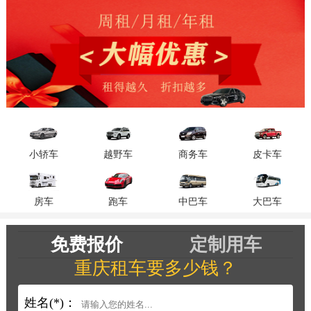
都能为您量身定制最佳方案。车辆保
养良好，手续简便，服务贴心。重庆
租车，让您的出行更加自由、便捷、
舒适。快来体验吧，开启您的美好旅
程！
小轿车
越野车
商务车
皮卡车
房车
跑车
中巴车
大巴车
免费报价
定制用车
重庆租车要多少钱？
姓名(*)：