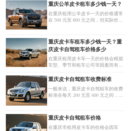
一份重庆皮卡租车价格一览表，供您
重庆公羊皮卡租车多少钱一天？
优质的售后服务，让您无后顾之忧。
参考。
选择重庆客车企业租车公司，享受便
在重庆租用公羊皮卡一天的价格通常
捷、安全、舒适的出行体验。
在 500 元至 800 元之间，但实际价格
可能会受到多种因素的影响，如租车
公司、租车时间、车辆配置等。以下
是一些热门皮卡车的租赁价格范围，
重庆皮卡车租车多少钱一天？重
仅供参考：
庆皮卡自驾租车价格多少
在重庆租用皮卡车一天的价格会根据
车型、季节和租车公司等因素而有所
不同。在选择租车公司和车型时，请
根据您的实际需求和预算进行考虑，
重庆皮卡自驾租车收费标准
并注意签订详细的租车合同，以避免
一般来说，重庆皮卡自驾租车的收费
不必要的纠纷。那么，重庆皮卡车租
标准在每天 200 元至 600 元之间，具
车一天的价格大概是多少呢?以下是
体价格可能会根据上述因素有所浮
一些热门皮卡车的租赁价格参考，希
动。以下是一些热门皮卡车型的参考
望对您有所帮助。
价格：长城风骏 5：日租价格约为
重庆皮卡自驾租车价格
200 元至 300 元。江铃宝典：日租价
在重庆市租用皮卡车的价格会因车
格约为 250 元至 350 元。郑州日产纳