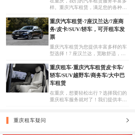
在重庆，我们的汽车租赁服务丰富多
会、单位租车服务周到，让您无后顾
样。重庆汽车租赁，满足您的各种需
之忧。企业展会包车接送，确保准
求。无论是商务出行，我们提供高端
时、舒适。我们以专业的服务、合理
舒适的重庆商务用车；还是重要会
重庆汽车租赁·7座汉兰达/7座商
的价格，为您打造便捷的出行体验。
议，配备专业的重庆会议用车。想要
重庆包车接送，一路相伴，让您的行
务/皮卡/SUV/轿车，可开租车发
自由驰骋，重庆自驾租车是您的理想
程更加轻松愉快。
票
选择。企业用车方面，我们有高效便
重庆汽车租赁为您提供丰富多样的车
捷的解决方案。此外，婚庆头车也在
型选择！7 座汉兰达，宽敞舒适，满
服务之列，为您的幸福时刻增添光
足全家出行需求；7 座商务，彰显高
彩。我们致力于为您提供优质车辆和
端大气，是商务出行的理想之选；皮
重庆租车·重庆汽车租赁皮卡车/
贴心服务。选择我们的重庆汽车租
卡，强劲实用，适应多种路况；
赁，让出行更加轻松愉快。
轿车/SUV越野车/商务车/大中巴
SUV，动感越野，畅享自由驰骋；轿
车租赁
车，优雅舒适，市内通行的绝佳伴
在重庆，想要轻松出行？选择我们的
侣。我们可开具租车发票，让您的租
重庆租车服务就对了！我们提供丰富
车流程正规无忧。无论是家庭旅行、
多样的车型选择，皮卡车实用便捷，
商务活动还是个人出行，重庆 7 座汉
轿车舒适优雅，SUV 越野车动力强
兰达租车、重庆 7 座商务租车、重庆
劲，商务车彰显尊贵，大中巴车满足
皮卡租车、重庆 SUV 租车、重庆轿
重庆租车疑问
多人出行需求。无论您是个人出行、
车租车，总有一款适合您！
商务活动，还是团体旅游，重庆租车