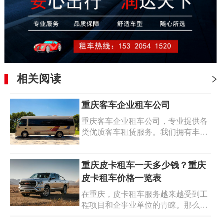
相关阅读
重庆客车企业租车公司
重庆客车企业租车公司，专业提供各
类优质客车租赁服务。我们拥有丰富
的车型选择，包括舒适的大巴、中巴
等，满足不同规模团队的出行需求。
公司车辆配备先进的安全设施，确保
重庆皮卡租车一天多少钱？重庆
乘客的安全出行。专业的司机团队，
皮卡租车价格一览表
具备丰富驾驶经验和良好的服务意
在重庆，皮卡租车服务越来越受到工
识，为您提供舒适的旅程。我们还提
程项目和企事业单位的青睐。那么，
供定制化的租车方案，根据您的具体
重庆皮卡租车一天多少钱呢？以下是
需求和行程，灵活安排车辆和服务。