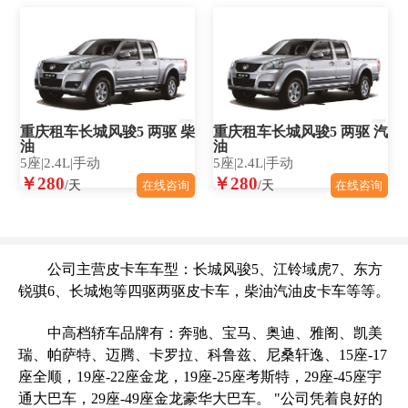
重庆租车长城风骏5 两驱 柴
重庆租车长城风骏5 两驱 汽
油
油
5座|2.4L|手动
5座|2.4L|手动
￥280
￥280
/天
/天
在线咨询
在线咨询
公司主营皮卡车车型：长城风骏5、江铃域虎7、东方
锐骐6、长城炮等四驱两驱皮卡车，柴油汽油皮卡车等等。
中高档轿车品牌有：奔驰、宝马、奥迪、雅阁、凯美
瑞、帕萨特、迈腾、卡罗拉、科鲁兹、尼桑轩逸、15座-17
座全顺，19座-22座金龙，19座-25座考斯特，29座-45座宇
通大巴车，29座-49座金龙豪华大巴车。 "公司凭着良好的