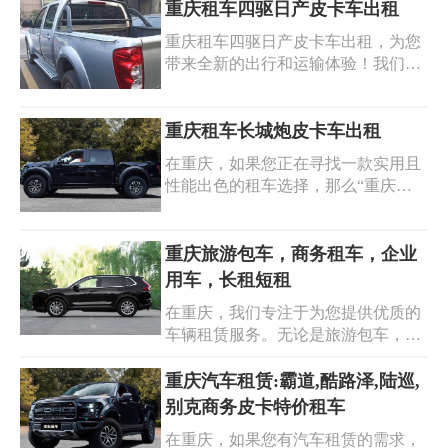
卡租赁服务。我们是皮卡租赁的行
重庆租车四驱日产皮卡车出租
家，拥有多种型号和配置的皮卡供您
重庆租车四驱日产皮卡车出租，为您
选择。无论是工作运输，还是户外探
带来全新的出行和运输体验！我们提
险，皮卡都是您的得力伙伴。重庆租
供的四驱日产皮卡车性能卓越，适应
车皮卡，就选我们，价格实惠，服务
各种复杂路况。无论是工程施工、货
周到。重庆皮卡租赁，手续简便，车
物运输，还是户外探险、山区作业，
重庆租车长城炮皮卡车出租
辆状况良好。重庆汽车租赁，我们专
它都是您的得力助手。在重庆，租车
注皮卡，为您的需求定制专属方案。
在重庆，如果您正在寻找一款实用且
四驱皮卡选择多样。我们的重庆日产
期待与您的合作，让皮卡伴您畅行重
性能出色的租车选择，那么“重庆租
皮卡车品质可靠，保养良好。重庆皮
庆！
车长城炮皮卡车出租”将是您的理想
卡车出租服务便捷，手续简单。选择
之选。长城炮皮卡车动力强劲，空间
我们，畅享无忧租车，让四驱日产皮
宽敞，能适应多种路况和运输需求。
重庆旅游包车，商务租车，企业
卡车为您的工作和生活增添便利与乐
无论是城市出行，还是户外探险，它
用车，长租短租
趣。快来体验吧！
都能出色胜任。我们提供的重庆租车
在重庆，我们专注于为您提供优质的
长城炮服务便捷高效，车辆保养良
车辆租赁服务。无论是旅游包车，带
好。选择重庆皮卡车出租，您将享受
您畅游重庆的热门景点；还是商务租
到优质的租车体验和贴心的服务。无
车，为您的商务出行增添便利；亦或
重庆汽车租赁:霸道,酷路泽,陆巡,
论您是工作需要还是休闲自驾，都能
是满足企业用车的多样化需求，我们
别克商务皮卡特价租车
满足您的需求。快来租用，开启您的
都能出色完成。重庆旅游包车，经验
精彩行程！
在重庆，如果您有汽车租赁的需求，
丰富的司机带您领略山城魅力。重庆