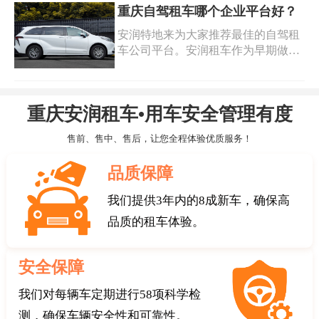
时，由于地理位置优越，交通便利，
重庆自驾租车哪个企业平台好？
许多企业选择在重庆设立总部或分支
安润特地来为大家推荐最佳的自驾租
机构，这也增加了对汽车租赁的需
车公司平台。安润租车作为早期做高
求。重庆企业租车价格多少?
端汽车租赁服务的企业之一，多年来
已经服务了多家企业和个人，为他们
量身定制各种高端汽车服务
重庆安润租车•用车安全管理有度
售前、售中、售后，让您全程体验优质服务！
品质保障
我们提供3年内的8成新车，确保高
品质的租车体验。
安全保障
我们对每辆车定期进行58项科学检
测，确保车辆安全性和可靠性。