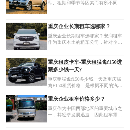
型、租期和季节等因素而有所不同。
瓦拉：日租价格约为 400 元至 600
一般来说，重庆皮卡自驾租车的价格
元。
在每天 200 元至 600 元之间，具体价
格可能会根据上述因素有所浮动。以
重庆企业长期租车选哪家？
下是一些热门皮卡车型的参考价格：
重庆企业长期租车选哪家？安润租车
作为重庆本土的租车公司，针对企业
租车，如果是专用接送客户或领导，
安润推荐商务车，一般商务车的乘坐
人数为5-7座，常用车型别克商务、奔
重庆租皮卡车-重庆租猛禽f150进
驰商务或奥迪A6L;如果是商务活动用
藏多少钱一天?
车，推荐商务车+中巴或者大巴车，
重庆租猛禽f150多少钱一天及重庆猛
中巴为19-35座，大巴为39-55座，可
禽F150租赁价格，是根据不同的汽车
以根据不同的人数进行组合。
排量决定的。在不同的旅游季节，重
庆租猛禽皮卡进藏价格也有所变化。
重庆企业租车价格多少？
重庆租皮卡猛禽F150/1000-1400元一
重庆作为中国西部地区的重要城市之
天。
一，其经济发展迅速，因此租车需求
也较大，导致租车市场竞争激烈且租
赁公司提供的服务质量参差不齐;同