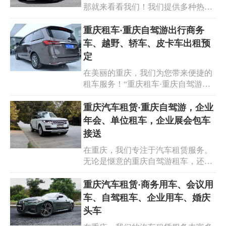
那就来看看我们！我们提供多种热门
商务租车，彰显专业与高效。重庆企
车型，包括霸道、酷路泽、陆巡以及
业用车，根据您的需求定制专属方
别克商务皮卡等。这些车辆性能卓
重庆租车·重庆自驾游出行商务
案。我们提供长租短租灵活选择，车
越，品质可靠，无论是商务出行还是
车、越野、轿车、皮卡车出租预
辆性能良好，服务贴心周到。选择我
休闲旅游，都能满足您的不同需求。
们，让出行变得轻松愉快！
定
而且现在特价租车，价格实惠，让您
在美丽的重庆，我们为您带来便捷的
用更低的成本享受高端的出行体验。
租车服务！“重庆租车·重庆自驾游出
选择重庆汽车租赁，您将获得专业贴
行商务车、越野、轿车、皮卡车出租
心的服务，便捷的租车流程。我们致
预定”，满足您的多样需求。无论是
重庆汽车租赁·重庆自驾游，企业
力于为您打造优质、舒适、安心的租
商务出行，还是自驾探索山城的美
车之旅。快来预订，开启您的精彩行
年会、单位租车，企业展会包车
景，我们应有尽有。优质的商务车，
程！
接送
为您的商务之旅增添专业与舒适；强
在重庆，我们专注于汽车租赁服务。
劲的越野车，带您征服崎岖山路；时
无论是惬意的重庆自驾游租车，还是
尚的轿车，让您畅享城市风光；实用
企业年会、单位租车，亦或是企业展
的皮卡车，满足特殊用途。选择重庆
会包车接送，我们都能提供优质解决
重庆汽车租赁·商务用车、会议用
租车，开启重庆自驾游租车的精彩之
方案。重庆汽车租赁，拥有多种车型
旅。预定便捷，服务周到，让您的出
车、自驾租车、企业用车、婚庆
满足您的不同需求。选择重庆自驾游
行轻松无忧！
头车
租车，随心畅游山城美景。企业年