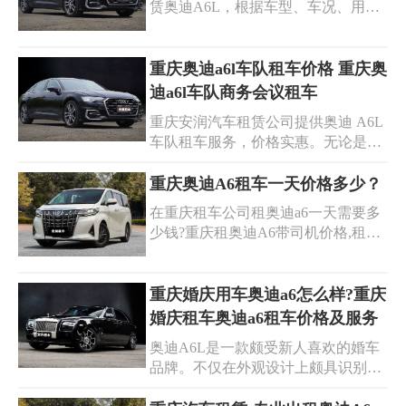
赁奥迪A6L，根据车型、车况、用车
时间等因素的不同，价格一般在7000-
12000元/月。作为重庆市领先的汽车
租赁公司，重庆安润汽车租赁公司为
重庆奥迪a6l车队租车价格 重庆奥
您提供最优质的租车服务和最具竞争
迪a6l车队商务会议租车
力的价格。
重庆安润汽车租赁公司提供奥迪 A6L
车队租车服务，价格实惠。无论是商
务会议还是其他活动，我们都能满足
您的需求。车队车辆崭新，配备专业
重庆奥迪A6租车一天价格多少？
司机，提供安全、舒适的出行体验。
在重庆租车公司租奥迪a6一天需要多
联系我们获取详细价格和预订信息，
少钱?重庆租奥迪A6带司机价格,租奥
让您的活动更加精彩！
迪A6一天多少钱?奥迪A6租赁、豪华
轿车出租、宝马5座、奥迪A6汽车租
赁，自驾租车，商务租车，奥迪A6租
重庆婚庆用车奥迪a6怎么样?重庆
赁、商务接待包车、家庭出游包车、
婚庆租车奥迪a6租车价格及服务
单位班车、长租更优,，手续齐全。
奥迪A6L是一款颇受新人喜欢的婚车
品牌。不仅在外观设计上颇具识别
度，在舒适度和驾驶体验方面也表现