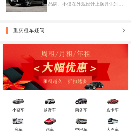
单位班车、长租更优,，手续齐全。
品牌。不仅在外观设计上颇具识别
度，在舒适度和驾驶体验方面也表现
出色。那么重庆婚庆租车奥迪a6多少
钱一天？重庆租用一辆A6L做婚车的
价格一般为500元-700元。除此之外，
重庆租车疑问
一些专门租赁婚车的公司还会提供一
系列周到的服务，例如预先安排好婚
车路线等。
小轿车
越野车
商务车
皮卡车
房车
跑车
中巴车
大巴车