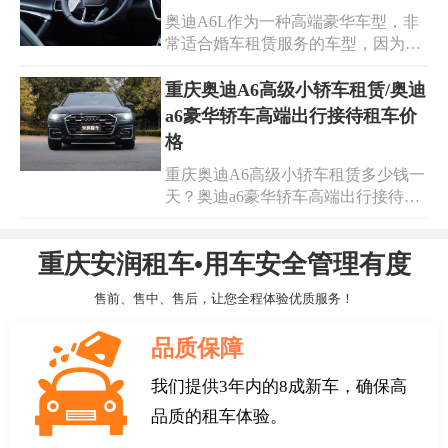
较专业的租车公司会更为靠谱。
奥迪A6L作为一种高端豪华车型，非
常适合婚车租赁服务的车型，因为它
既能满足婚礼仪式的高端需求，又能
够提供足够的空间。重庆婚庆租车奥
重庆奥迪A6高级小轿车租赁/奥迪
迪A6L做婚车多少钱一天?重庆市的奥
a6豪华轿车高端出行接待租车价
迪A6L婚车租赁价格通常在400元-600
格
元之间，但在选择车型和租赁公司
重庆奥迪A6高级小轿车租赁多少钱一
时，需要注意相关的因素，以确保当
天？奥迪a6豪华轿车高端出行接待租
天能够拥有一次完美的婚礼。
车价格多少？作为豪华轿车的代表之
一，奥迪 A6 可以满足各种场合的需
重庆安润租车•用车安全管理有度
求，无论是商务会议、婚礼庆典还是
私人聚会，都能轻松应对。重庆高端
售前、售中、售后，让您全程体验优质服务！
出行接待租车、婚礼庆典活动用车：
我公司承接各种车型租车，豪华小轿
品质保障
车，商务车，考斯特，大中巴车!供大
家选择!油满车净随时发车!重庆奥迪
我们提供3年内的8成新车，确保高
A6高级小轿车租赁/奥迪 A6 豪华轿车
品质的租车体验。
高端出行接待租车的价格会根据车
型、租期和地点等因素而有所不同。