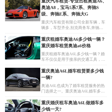
出色。那么重庆婚庆租车奥迪a6多少
重庆汽车租赁-专业出租奥迪A6、
钱一天？重庆租用一辆A6L做婚车的
奥迪A8，宝马5系7系、奔驰S
价格一般为500元-700元。除此之外，
级、奔驰E系、奔驰大G
一些专门租赁婚车的公司还会提供一
重庆汽车租赁有限公司全新车辆，车
系列周到的服务，例如预先安排好婚
辆多，车型齐全,别克商务车,奔驰商
车路线等。
务车,宝马, 奥迪,大众帕萨特以及各类
中巴,大巴,机场接送，长租短包等业
重庆租婚车奥迪A6多少钱一辆？
务，正规汽车租赁公司可开具公司发
重庆婚车租赁奥迪a6价格
票。重庆安润租车租车公司，通过专
重庆租婚车奥迪A6L多少钱一辆？婚
业、专注、优质、高效的服务，让您
车不仅仅是用于接亲的交通工具，也
省时、省力、省心。详情请咨询重庆
是象征着新生活美好的象征，因此没
租车专线：15328541520
有自己的婚车车队会被认为是不体面
重庆奥迪A6L婚车租赁要多少钱
的。下面，小编将为大家介绍重庆婚
一辆?
车租赁奔驰E级的价格，以及大家一
奥迪A6L也成为了婚车租赁服务的热
起来看看重庆婚车租赁奥迪a8的信息!
门选择之一。重庆奥迪A6L婚车多少
钱一辆呢?重庆奥迪A6L婚车租赁价格
一般为400元-600元，租赁几辆车会有
重庆婚庆租车奥迪A6L做婚车多
折扣优惠。选择一家规模较大、服务
少钱一天?