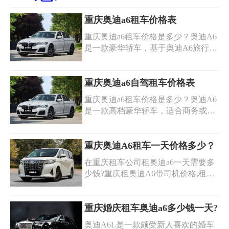
续简便快捷，车辆状况良好，保障您
的出行安全与舒适。无论是短期出行
重庆奥迪a6租车价格表
还是
重庆奥迪a6租车价格是多少？奥迪A6
是一款豪华轿车，基于奥迪A6旅行版
车型打造。它拥有强大的越野性能和
舒适的驾乘体验相结合的特点，该车
配备了quattro四驱系统，可提供出色
重庆奥迪a6自驾租车价格表
的牵引力和操控性在各种路况下行
重庆奥迪a6租车价格是多少？奥迪A6
驶。此外，它还具有卓越的安全性能
是一款高档豪华轿车，适合商务或家
和多功能性，包括电动折叠后视镜、
庭使用。它具有宽敞的内部空间、舒
自动驻车等配置。重庆奥迪a6租车费
适的座椅和先进的驾驶辅助系统等特
用会根据车型、租赁时间、里程数等
点；同时也有多种型号可供选择，包
重庆奥迪A6租车一天价格多少？
因素而有所不同。以下是重庆奥迪a6
括轿车和旅行车。如果您需要自驾游
租车价格表参考信息：
在重庆租车公司租奥迪a6一天需要多
或者租车服务，可以考虑奥迪A6作为
少钱?重庆租奥迪A6带司机价格,租奥
您的出行工具。重庆奥迪a6租车费用
迪A6一天多少钱?奥迪A6租赁、豪华
会根据车型、租赁时间、里程数等因
轿车出租、宝马5座、奥迪A6汽车租
素而有所不同。以下是重庆奥迪a6自
赁，自驾租车，商务租车，奥迪A6租
重庆婚庆租车奥迪a6多少钱一天?
驾租车价格表参考信息：
赁、商务接待包车、家庭出游包车、
奥迪A6L是一款颇受新人喜欢的婚车