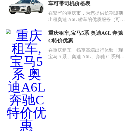
车可带司机价格表
在繁华的重庆市，为您提供长期短期
出租奥迪 A6L 轿车的优质服务（可带
司机）。我们深知您对出行品质和便
捷性的追求，无论是商务差旅还是私
重庆租车,宝马5系 奥迪A6L 奔驰
人出行，奥迪 A6L 都是您的理想选
C特价优惠
择。长期租赁，价格实惠，让您享受
在重庆租车，畅享高端出行体验！现
稳定的出行保障；短期租用，灵活便
宝马 5 系、奥迪 A6L、奔驰 C 系列推
捷，满足您的临时需求。带司机服
出特价优惠活动，为您的旅途增添无
务，专业可靠，为您的行程保驾护
限魅力。宝马 5 系，以其卓越的操控
航。重庆奥迪 A6 出租，给您带来舒
性能和豪华内饰，成为商务出行与自
适与安心。搜索“重庆奥迪 A6 租车、
驾旅行的理想之选。奥迪 A6L 则展现
重庆租车奥迪 A6 带司机”，即可开启
了沉稳大气的风格，宽敞的空间与舒
您的精彩之旅。
适的驾乘感受，让您的每一次出行都
倍感惬意。奔驰 C 级轿车，融合了优
雅设计与先进科技，为您带来极致的
驾驶享受。无论您是商务接待、家庭
出游还是情侣约会，我们都能提供贴
心的服务和优质的车辆。重庆租车手