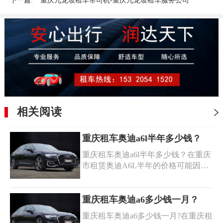
下一篇:
重庆九龙坡租车带司机-重庆九龙坡租车服务公司
相关阅读
重庆租车奥迪a6l半年多少钱？
重庆租车奥迪a6l半年多少钱？在重庆
市租赁奥迪A6L半年的价格可能因车
型、车况、租赁公司等因素而有所不
同。以安润租车为例，奥迪A6L 2.0T
自动挡的租赁价格为500-600元/天，
重庆租车奥迪a6多少钱一月？
按月租的话费用为1-1.2万元，半年的
重庆租车奥迪a6多少钱一月?在重庆租
租赁费用为6-7万元。