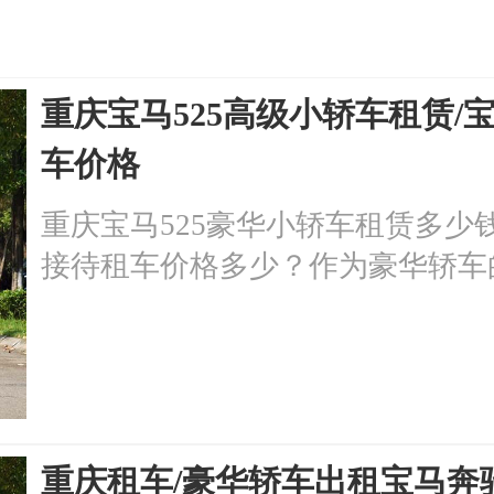
重庆宝马525高级小轿车租赁
车价格
重庆宝马525豪华小轿车租赁多少
接待租车价格多少？作为豪华轿车
场合的需求，无论是商务会议、婚
对。重庆高端出行接待租车、婚礼
租车，豪华小轿车，商务车，考斯
随时发车!重庆奥迪宝马525高级
行接待租车的价格会根据车型、租
重庆租车/豪华轿车出租宝马奔驰