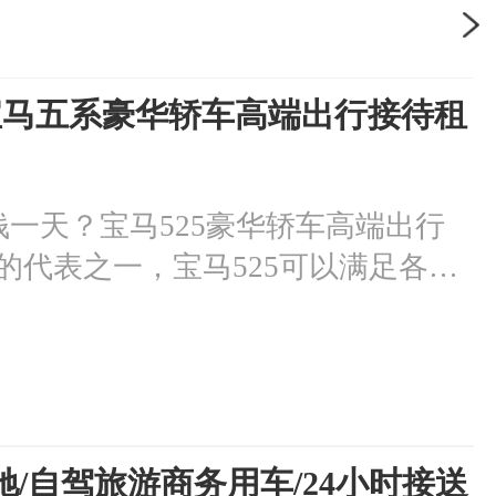
/宝马五系豪华轿车高端出行接待租
钱一天？宝马525豪华轿车高端出行
的代表之一，宝马525可以满足各种
礼庆典还是私人聚会，都能轻松应
庆典活动用车：我公司承接各种车型
特，大中巴车!供大家选择!油满车净
小轿车租赁/宝马五系豪华轿车高端出
期和地点等因素而有所不同。
/自驾旅游商务用车/24小时接送