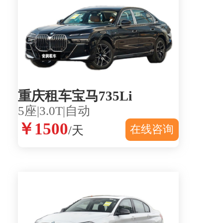
重庆租车宝马735Li
5座|3.0T|自动
￥1500
在线咨询
/天