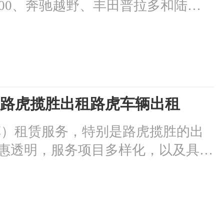
300、奔驰越野、丰田普拉多和陆巡
 24 小时客户服务、车辆维护和免
、多样化租赁方式和良好的口碑。选
越野车租赁体验。
车)路虎揽胜出租路虎车辆出租
车）租赁服务，特别是路虎揽胜的出
惠透明，服务项目多样化，以及具有
者可以了解到在重庆租赁汽车的理想
，SUV（越野车），路虎揽胜出租，