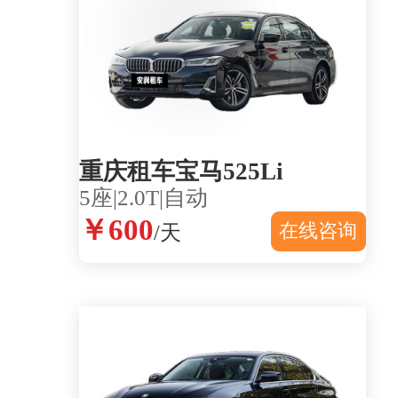
重庆租车宝马525Li
5座|2.0T|自动
￥600
在线咨询
/天