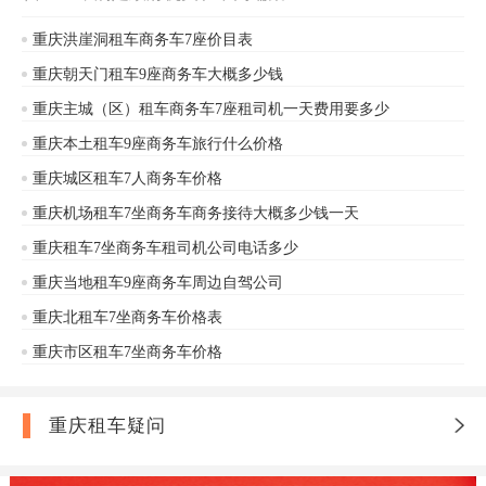
企业用户追求形象和展示实力的需
求。国内的商务接待基本都是由在这
重庆洪崖洞租车商务车7座价目表
款的GL8完成，家庭出游也是首选!现
重庆朝天门租车9座商务车大概多少钱
在重庆7座商务车别克GL8租车带司机
重庆主城（区）租车商务车7座租司机一天费用要多少
一天多少钱?重庆安润租车提供别克
GL8带司机、日租、短租、长租，别
重庆本土租车9座商务车旅行什么价格
克7人座商务车租车价格咨询电话153
重庆城区租车7人商务车价格
2854 1520。
重庆机场租车7坐商务车商务接待大概多少钱一天
重庆租车7坐商务车租司机公司电话多少
重庆当地租车9座商务车周边自驾公司
重庆北租车7坐商务车价格表
重庆市区租车7坐商务车价格
重庆租车疑问