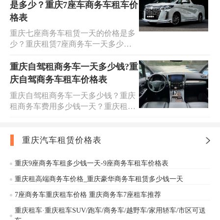
平台,您身边的出行专家!我们提供车
商务和经典款别克商务。我们提供24
是多少？重庆7座车商务车租车价
型齐全/价格便宜的MPV商务车租车
小时租车预订和咨询接待，方便快
格表
服务,分享重庆别克商务租车价格表大
捷，并可提供上门送车和取车等服
重庆七座商务车租赁一天的价格是多
全,提供公司租车、个人租车商务用
务。
少？重庆租赁7座商务车一天多少
车、贵宾接送、嫁娶婚车、机场接
钱？欢迎来到安润租车，我们提供齐
送、代驾服务等。商务客户商务用
全的MPV商务车租车服务，价格实
重庆自驾租商务车一天多少钱?重
车，商务短租/长租服务（弹性租
惠。无论是重庆7座商务车的长短租
期），带司机的长短租服务，礼宾定
庆自驾商务车租车价格表
赁、飞机场点对点接送、商务考察、
点、机场接送服务等。重庆别克商务
重庆自驾租商务车一天多少钱？重庆
旅游包车、公司班车还是婚庆用车，
7座汽车包车豪华版会议接待接机用
租商务车费用多少钱一天？重庆租一
我们都是您身边的出行专家。请查看
车实时报价。
个商务车一天多少钱？获取重庆商务
七座商务车租赁价格表，车型包括丰
车租车价格欢迎到安润租车，您身边
田埃尔法、考斯特、奔驰V26、唯雅
的出行专家！我们提供车型齐全/价格
重庆汽车租赁价格表
诺、威庭/豪华款别克商务和经典款别
便宜的租车服务，分享重庆商务车租
克商务。我们提供24小时租车预订和
车价格大全，您还可以免费查询重庆
问讯接待，方便快捷，并可提供上门
重庆9座商务车租多少钱一天-9座商务车租车价格表
商务车租车价格。安润租车经营租赁
送车和上门取车等服务。
重庆租高端商务车价格_重庆豪华商务车租赁多少钱一天
车辆种类齐全，重庆商务车租赁:丰田
埃尔法、考斯特、奔驰V26、唯雅
7座商务车重庆租车价格 重庆商务车7座租车推荐
诺、威庭，江淮瑞丰，华晨金杯，豪
重庆租车·重庆租车SUV/跑车/商务车/越野车/家用轿车/市区可送
华款别克商务，经典款别克商务。