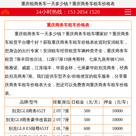
重庆租商务车一天多少钱？重庆商务车租车价格表
24小时热线：153 2054 1520
重庆商务车租车价格表
重庆租商务车一天多少钱？重庆商务车租车哪家好？重庆商务
车租赁平台哪个好？获取重庆商务车租车价格表欢迎到安润租车，
您身边的出行专家！安润租车经营租赁车辆种类齐全，重庆商务车
租赁:7座丰田埃尔法、12座17座19座考斯特、七座九座奔驰V260、
唯雅诺、威庭，江淮瑞丰，华晨金杯，七座豪华款别克商务，经典
款别克商务7座。我们提供车型齐全/价格便宜的租车服务，分享重
庆商务车租车价格表大全，您还可以免费查询重庆商务车租车价格
表。
品牌/型号
排量
座位
日租金（元/天）
押金（元/车）
别克GL8商务652T
2.0T
7座
500
10000
别克GL8商务豪华改装款
2.0T
7座
500
10000
别克GL8 ES陆尊653T
2.0L
7座
600
10000