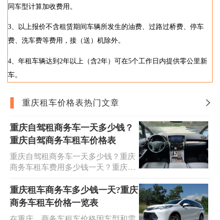
同车型计算加收费用。
3、以上报价不含租赁期间车辆所发生的油费、过路过桥费、停车
费、洗车费等费用，接（送）机除外。
4、年租车辆达到2年以上（含2年）可在5个工作日内提供零公里新
车。
重庆租车价格表热门文章
重庆自驾租商务车一天多少钱？
重庆自驾商务车租车价格表
重庆自驾租商务车一天多少钱？重庆
商务车租车费用多少钱一天？重庆租
一个商务车一天多少钱？重庆哪里可
以租商务车车自驾？获取重庆自驾商
重庆租车商务车多少钱一天?重庆
务车租车价格表欢迎到安润租车,您身
商务车租车价格一览表
边的出行专家!我们提供车型齐全/价
在重庆，商务车租车价格因车型和需