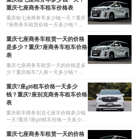
庆7座车商务车租车价格表,七座商务
为客户提供经济实惠的MPV商务车租
重庆七座商务车租车价格表
车租赁:丰田埃尔法、考斯特、奔驰
车服务。我们不仅可以承接7座商务
V26、唯雅诺、威庭/豪华款别克商
重庆租七座商务车多少钱一天？重庆
车的长短租车、机场接送、商务考
务，经典款别克商务， 24 小时租车
7座商务车租赁价格一天多少钱？获
察、旅游包车、公司班车和婚庆用车
预定和问讯接待，简便快捷，送车上
取最新的重庆七座商务车租车价格
等全方位需求，还可以分享重庆7座
门，上门收车等服务。
表，欢迎光临安润租车，我们提供重
重庆七座商务车租赁一天的价格
商务车的价格表。提供的车型包括丰
庆MPV商务车租车服务，价格实惠。
是多少？重庆7座商务车租车价格
田埃尔法、考斯特、奔驰V26、唯雅
无论是在重庆预订7座商务车进行长
诺、威庭/豪华款别克商务和经典款别
表
短租车、机场点对点接送、商务考
克商务等。我们提供24小时租车预订
重庆七座商务车租赁一天的价格是多
察、旅游包车，还是婚庆用车，我们
和咨询接待服务，方便快捷，还提供
少？重庆租车7人座一天多少钱？欢
都愿意成为您身边的出行专家。请查
送车上门、上门收车等配套服务。
迎光临安润租车，我们提供广泛的
看重庆七座商务车租车价格表，所列
MPV商务车租车服务，价格实惠。无
重庆7座gl8租车价格一天多少
车型包括丰田埃尔法、考斯特、奔驰
论是在重庆预订7座商务车进行长短
V26、唯雅诺、威庭/豪华款别克商务
钱？重庆7座别克商务车租车价格
租车、机场点对点接送、商务考察、
和经典款别克商务。我们提供24小时
表
旅游包车、公司班车，还是婚庆用
租车预订和咨询接待，方便快捷，并
重庆租车商务别克七座车价格多少钱
车，我们都愿意成为您身边的出行专
可提供上门送车和取车等服务。
一天?重庆7座gl8租车价格一天多少
家。请查看七座商务车租赁价格表，
钱？获取重庆7座别克商务车租车价
所列车型包括丰田埃尔法、考斯特、
格表欢迎到安润租车,别克商务车出租
重庆七座商务车租赁一天的价格
奔驰V26、唯雅诺、威庭/豪华款别克