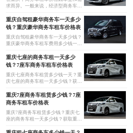
格便宜的租车服务,分享重庆自驾商务
求而异。一般来说，经济型商务车如
车租车价格表大全,您还可以免费查询
别克 GL8 等，日租价格大约在 300-
重庆自驾商务车租车价格表。安润租
500 元左右；中端商务车如本田奥德
重庆自驾租豪华商务车一天多少
车经营租赁车辆种类齐全，商务车租
赛等，日租价格在 500-800 元；高端
钱？重庆豪华商务车租车价格表
赁:丰田埃尔法、考斯特、奔驰V26、
商务车如奔驰 V 级等，日租价格可能
唯雅诺、威庭，江淮瑞丰，华晨金
重庆自驾租豪华商务车一天多少钱？
达到 800 元以上。如果需要配上司
杯，豪华款别克商务，经典款别克商
重庆豪华商务车租车费用多少钱一
机，一般是150-400元一天。每个公司
务。
天？重庆高端豪华商务车租车带司机
收费标准不同，你可以咨询具体的租
配驾一天多少钱？获取重庆豪华商务
重庆七座的商务车租一天多少
车公司，了解详细信息并进行比较。
车租车价格表欢迎到安润租车,您身边
钱？7座车商务车租车价格表
此外，租期长短、淡旺季等也会影响
的出行专家!我们提供车型齐全/价格
价格。重庆安润租车公司提供多种优
重庆七座商务车租赁多少钱一天？重
便宜的高端豪华商务车MPV租车服
质商务车选择，价格透明，服务周
庆七座的商务车租一天多少钱？获取
务,分享重庆豪华商务车租车价格表大
到。
重庆7座车商务车租车价格表欢迎到
全,安润租车经营租赁车辆种类齐全，
安润租车,商务车租车平台,您身边的
重庆7座商务车租赁多少钱？7座
商务车租赁:丰田埃尔法、考斯特、奔
出行专家!我们提供车型齐全/价格便
商务车租车价格表
驰V26、唯雅诺、威庭，江淮瑞丰，
宜的MPV商务车租车服务,专业承接7
华晨金杯，豪华款别克商务，经典款
重庆7座商务车租赁多少钱？重庆七
座商务车长短租赁、飞机场点对点接
别克商务。
座的商务车租一天多少钱？获取重庆
送、商务考察、旅游包车、公司班
7座商务车租车价格表欢迎到安润租
车、婚庆用车等全方位服务，分享重
车,租车平台作为商务车领域的专家，
重庆租七座商务车多少钱一天？