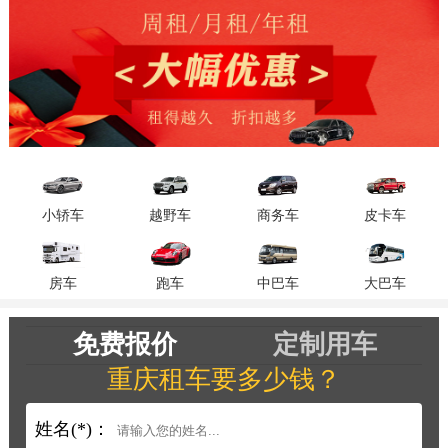
小轿车
越野车
商务车
皮卡车
房车
跑车
中巴车
大巴车
免费报价
定制用车
重庆租车要多少钱？
姓名(*)：