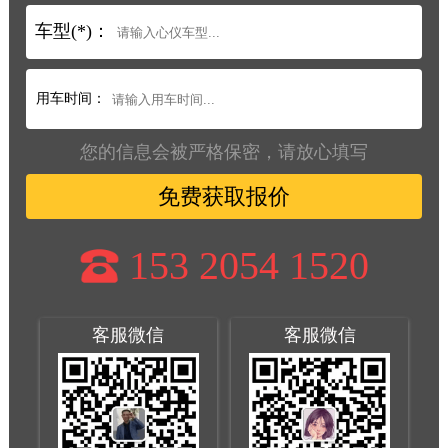
车型(*)：
用车时间：
您的信息会被严格保密，请放心填写
免费获取报价
153 2054 1520
客服微信
客服微信