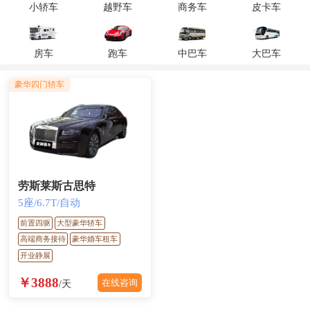
小轿车
越野车
商务车
皮卡车
房车
跑车
中巴车
大巴车
豪华四门轿车
劳斯莱斯古思特
5座/6.7T/自动
前置四驱
大型豪华轿车
高端商务接待
豪华婚车租车
开业静展
￥3888
在线咨询
/天