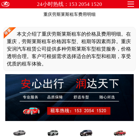
24小时热线：153 2054 1520
重庆劳斯莱斯租车费用明细
本文介绍了重庆劳斯莱斯租车的价格及费用明细。在
重庆，劳斯莱斯租车价格因车型、租期等因素而异。重庆
安润汽车租赁公司提供多种劳斯莱斯车型租赁服务，价格
透明合理。客户可根据需求选择适合的车型和租期，享受
优质的租车体验。