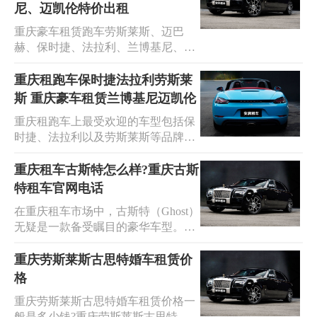
租车费用价格和价格表。重庆安润汽
12000 元不等。
尼、迈凯伦特价出租
车租赁公司提供的重庆劳斯莱斯租车
重庆豪车租赁跑车劳斯莱斯、迈巴
价格表如下：
赫、保时捷、法拉利、兰博基尼、迈
凯伦特价出租，自驾租车、私人租车
定制，自驾出游、网红直播场地豪
重庆租跑车保时捷法拉利劳斯莱
车，豪华轿车租赁、豪车租赁、超跑
斯 重庆豪车租赁兰博基尼迈凯伦
租赁、长短租自驾、车辆齐全，酒吧
重庆租跑车上最受欢迎的车型包括保
场面租车、全重庆都可服务，不限公
时捷、法拉利以及劳斯莱斯等品牌。
里数，24小时送车上门，日租车、月
其中，保时捷911系列、法拉利458和
租车、年租车，正规发票、保险齐
兰博基尼Huracan都是非常热门的车
重庆租车古斯特怎么样?重庆古斯
全。
型。此外，劳斯莱斯的幻影和古斯特
特租车官网电话
也是备受追捧的选择。重庆安润租车
在重庆租车市场中，古斯特（Ghost）
租车公司拟承接重庆租跑车保时捷法
无疑是一款备受瞩目的豪华车型。如
拉利劳斯莱斯，重庆豪车租赁兰博基
果您正在考虑租用古斯特，那么重庆
尼迈凯伦，长短途旅游，剧组拍摄、
安润汽车租赁公司将是您的理想选
重庆劳斯莱斯古思特婚车租赁价
剧组包车、白领包车、婚纱拍摄包
择。重庆劳斯莱斯古思特婚车租赁价
格
车、年会包车、个人用车、婚庆用车
格一般是多少钱?重庆劳斯莱斯古思
等!以及其他租赁方式灵活,年租月租
重庆劳斯莱斯古思特婚车租赁价格一
特婚车租赁价格在市区内的租赁价格
日租均可，票据齐全!
般是多少钱?重庆劳斯莱斯古思特婚