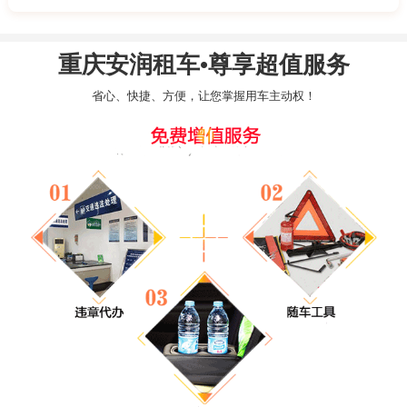
重庆安润租车•尊享超值服务
省心、快捷、方便，让您掌握用车主动权！